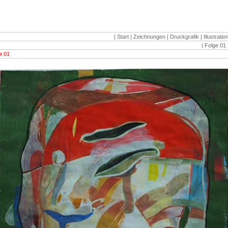
|
Start
| Zeichnungen
| Druckgrafik
|
Illustratio
| Folge 01 
e 01