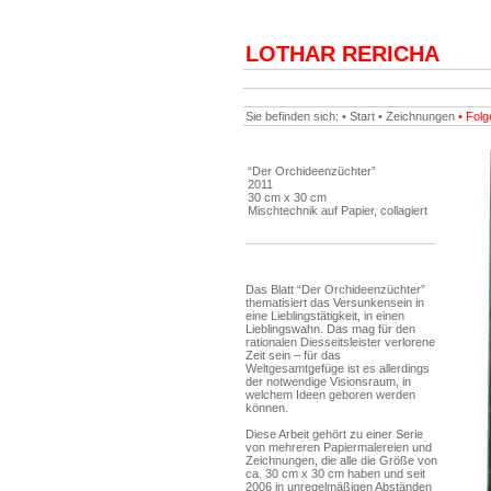
LOTHAR RERICHA
Sie befinden sich: •
Start
•
Zeichnungen
• Folg
“Der Orchideenzüchter”
2011
30 cm x 30 cm
Mischtechnik auf Papier, collagiert
Das Blatt “Der Orchideenzüchter”
thematisiert das Versunkensein in
eine Lieblingstätigkeit, in einen
Lieblingswahn. Das mag für den
rationalen Diesseitsleister verlorene
Zeit sein – für das
Weltgesamtgefüge ist es allerdings
der notwendige Visionsraum, in
welchem Ideen geboren werden
können.
Diese Arbeit gehört zu einer Serie
von mehreren Papiermalereien und
Zeichnungen, die alle die Größe von
ca. 30 cm x 30 cm haben und seit
2006 in unregelmäßigen Abständen