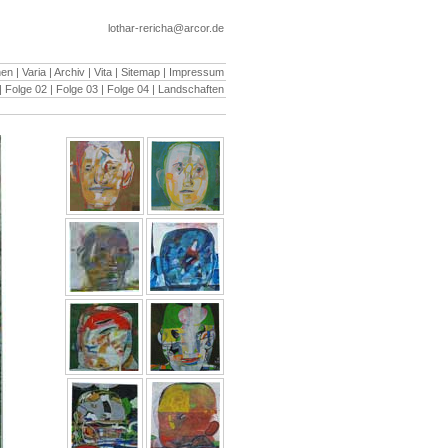
lothar-rericha@arcor.de
nen
|
Varia
|
Archiv
|
Vita
|
Sitemap
|
Impressum
|
Folge 02
|
Folge 03 |
Folge 04
|
Landschaften