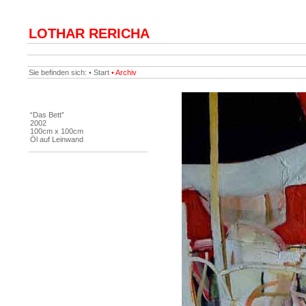
LOTHAR RERICHA
Sie befinden sich: •
Start
• Archiv
“Das Bett”
2002
100cm x 100cm
Öl auf Leinwand