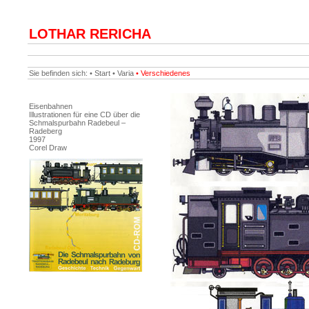
LOTHAR RERICHA
Sie befinden sich: •
Start
•
Varia
• Verschiedenes
Eisenbahnen
Illustrationen für eine CD über die
Schmalspurbahn Radebeul –
Radeberg
1997
Corel Draw